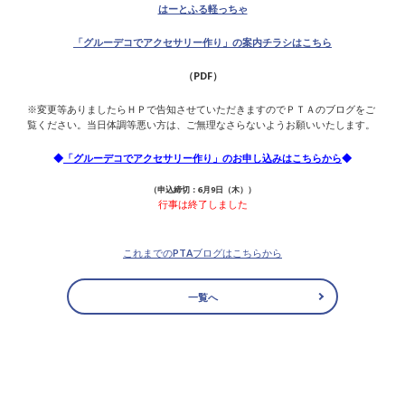
はーとふる軽っちゃ
「グルーデコでアクセサリー作り」の案内チラシはこちら
（PDF）
※変更等ありましたらＨＰで告知させていただきますのでＰＴＡのブ
ログをご
覧ください。当日体調等悪い方は、ご無理なさらないようお願いいたします。
◆
「グルーデコでアクセサリー作り」のお申し込みはこちらから
◆
（申込締切：6月9日（木））
行事は終了しました
これまでのPTAブログはこちらから
一覧へ