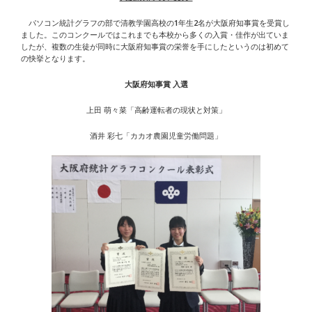
パソコン統計グラフの部で清教学園高校の1年生2名が大阪府知事賞を受賞し
ました。このコンクールではこれまでも本校から多くの入賞・佳作が出ていま
したが、複数の生徒が同時に大阪府知事賞の栄誉を手にしたというのは初めて
の快挙となります。
大阪府知事賞
入選
上田 萌々菜「高齢運転者の現状と対策」
酒井 彩七「カカオ農園児童労働問題」