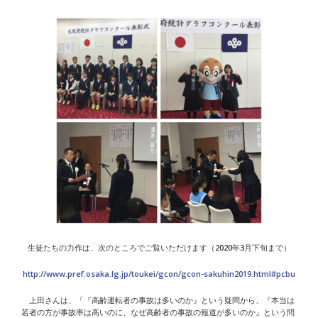
生徒たちの力作は、次のところでご覧いただけます（2020年3月下旬まで）
http://www.pref.osaka.lg.jp/toukei/gcon/gcon-sakuhin2019.html#pcbu
上田さんは、「『高齢運転者の事故は多いのか』という疑問から、『本当は
若者の方が事故率は高いのに、なぜ高齢者の事故の報道が多いのか』という問