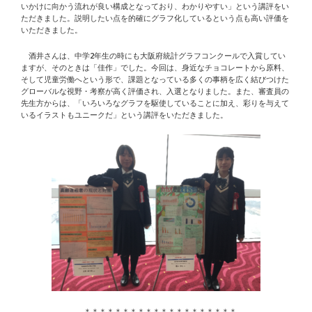
いかけに向かう流れが良い構成となっており、わかりやすい」という講評をい
ただきました。説明したい点を的確にグラフ化しているという点も高い評価を
いただきました。
酒井さんは、中学2年生の時にも大阪府統計グラフコンクールで入賞してい
ますが、そのときは「佳作」でした。今回は、身近なチョコレートから原料、
そして児童労働へという形で、課題となっている多くの事柄を広く結びつけた
グローバルな視野・考察が高く評価され、入選となりました。また、審査員の
先生方からは、「いろいろなグラフを駆使していることに加え、彩りを与えて
いるイラストもユニークだ」という講評をいただきました。
＊＊＊＊＊＊＊＊＊＊＊＊＊＊＊＊＊＊＊＊