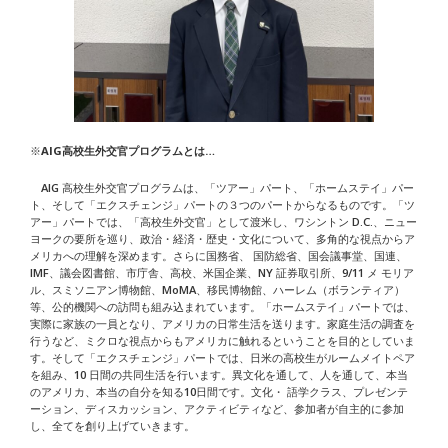
※
AIG高校生外交官プログラムとは…
AIG 高校生外交官プログラムは、「ツアー」パート、「ホームステイ」パー
ト、そして「エクスチェンジ」パートの３つのパートからなるものです。「ツ
アー」パートでは、「高校生外交官」として渡米し、ワシントン D.C.、ニュー
ヨークの要所を巡り、政治・経済・歴史・文化について、多角的な視点からア
メリカへの理解を深めます。さらに国務省、 国防総省、国会議事堂、国連、
IMF、議会図書館、市庁舎、高校、米国企業、NY 証券取引所、9/11 メ モリア
ル、スミソニアン博物館、MoMA、移民博物館、ハーレム（ボランティア）
等、公的機関への訪問も組み込まれています。「ホームステイ」パートでは、
実際に家族の一員となり、アメリカの日常生活を送ります。家庭生活の調査を
行うなど、ミクロな視点からもアメリカに触れるということを目的としていま
す。そして「エクスチェンジ」パートでは、日米の高校生がルームメイトペア
を組み、10 日間の共同生活を行います。異文化を通して、人を通して、本当
のアメリカ、本当の自分を知る10日間です。文化・ 語学クラス、プレゼンテ
ーション、ディスカッション、アクティビティなど、参加者が自主的に参加
し、全てを創り上げていきます。