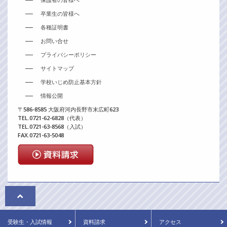
卒業生の皆様へ
各種証明書
お問い合せ
プライバシーポリシー
サイトマップ
学校いじめ防止基本方針
情報公開
〒586-8585 大阪府河内長野市末広町623
TEL.0721-62-6828（代表）
TEL.0721-63-8568（入試）
FAX.0721-63-5048
© Seikyo Gakuen. All rights reserved.
受験生
・入試情報
資料請求
アクセス
当ウェブページに掲載している情報については、本校の許可なく、これを複製・改変する