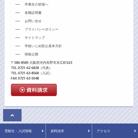
卒業生の皆様へ
各種証明書
お問い合せ
プライバシーポリシー
サイトマップ
学校いじめ防止基本方針
情報公開
〒586-8585 大阪府河内長野市末広町623
TEL.0721-62-6828（代表）
TEL.0721-63-8568（入試）
FAX.0721-63-5048
© Seikyo Gakuen. All rights reserved.
受験生
・入試情報
資料請求
アクセス
当ウェブページに掲載している情報については、本校の許可なく、これを複製・改変する
ことを禁止します。また、写真等についても無断転載、複写等を固く禁じます。